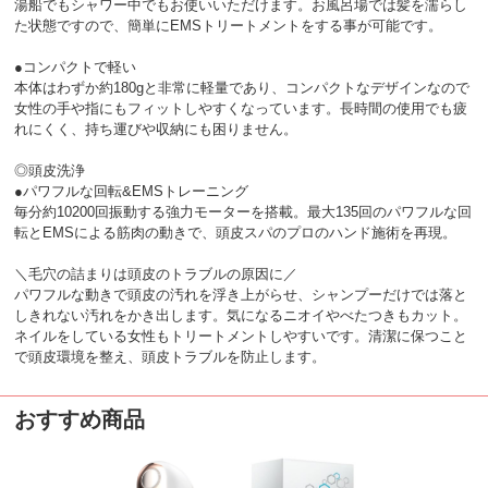
湯船でもシャワー中でもお使いいただけます。お風呂場では髪を濡らし
た状態ですので、簡単にEMSトリートメントをする事が可能です。
●コンパクトで軽い
本体はわずか約180gと非常に軽量であり、コンパクトなデザインなので
女性の手や指にもフィットしやすくなっています。長時間の使用でも疲
れにくく、持ち運びや収納にも困りません。
◎頭皮洗浄
●パワフルな回転&EMSトレーニング
毎分約10200回振動する強力モーターを搭載。最大135回のパワフルな回
転とEMSによる筋肉の動きで、頭皮スパのプロのハンド施術を再現。
＼毛穴の詰まりは頭皮のトラブルの原因に／
パワフルな動きで頭皮の汚れを浮き上がらせ、シャンプーだけでは落と
しきれない汚れをかき出します。気になるニオイやべたつきもカット。
ネイルをしている女性もトリートメントしやすいです。清潔に保つこと
で頭皮環境を整え、頭皮トラブルを防止します。
おすすめ商品