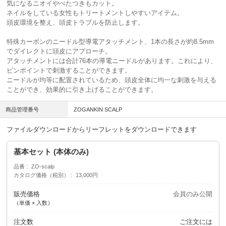
気になるニオイやべたつきもカット。
ネイルをしている女性もトリートメントしやすいアイテム。
頭皮環境を整え、頭皮トラブルを防止します。
特殊カーボンのニードル型導電アタッチメント、1本の長さが約8.5mm
でダイレクトに頭皮にアプローチ。
アタッチメントには合計76本の導電ニードルがあります。これにより、
ピンポイントで刺激することができます。
ニードルが均等に配置されているため、頭皮全体に均一な刺激を与える
ことができ、効果的に引き上げることができます。
商品管理番号
ZOGANKIN SCALP
ファイルダウンロードからリーフレットをダウンロードできます
基本セット (本体のみ)
品番
ZO-scalp
カタログ価格（税別）
13,000円
販売価格
会員のみ公開
（単価 × 入数）
注文数
ご注文には