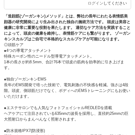
ログイン
してください
「造顔筋(ゾーガンキン)メソッド」とは、弊社の長年にわたる表情筋美
顔器の研究開発により生み出された独自の施術方法です。 頭皮は美容と
健康に非常に重要な役割を果たします。 適切なケア方法を実践すること
によって、頭皮の健康を維持し、表情筋ケアにも繋がります。 ゾーガン
キンスカルプはご自宅で本格的なスカルプケアが可能になります。
◎頭筋ケア
●4つの導電アタッチメント
特殊カーボン性のニードル型導電アタッチメント。
1本の長さが約8.5mm、合計76本で頭皮の筋肉を効率的に引き上げま
す。
●独自ゾーガンキンEMS
長年のEMS開発で培った技術で、電気刺激の不快感を軽減。強さは4段
階。頭皮、側頭筋だけでなく、ボディへのEMSトレーニングにもお使い
いただけます。
●エステサロンでも人気なフォトフェイシャルREDLEDを搭載
ヘアケアにて注目されている635nmの波長を採用し、直径約25mmの巨
大照射口からまんべんなく照射されます。
●防水規格IPX7(防浸形)